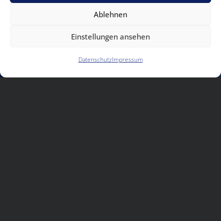
Ablehnen
Einstellungen ansehen
UNTERNEHMENSGRUPPE
Datenschutz
Impressum
Über Uns
Historie
Nachhaltigkeit
Karriere
Presse
Soziales
KOMPETENZEN
Rückbauarbeiten & Revitalisierung
Schadstoffsanierung & Dekontermination