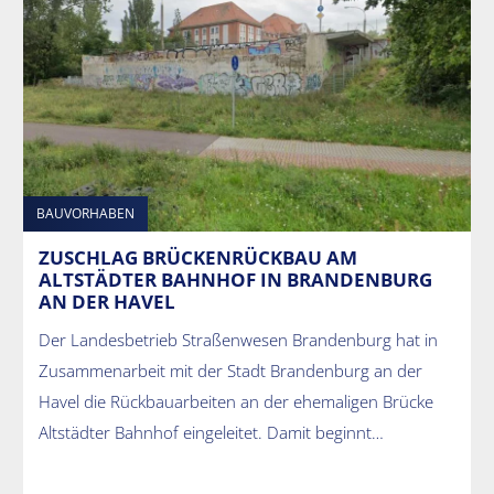
BAUVORHABEN
ZUSCHLAG BRÜCKENRÜCKBAU AM
ALTSTÄDTER BAHNHOF IN BRANDENBURG
AN DER HAVEL
Der Landesbetrieb Straßenwesen Brandenburg hat in
Zusammenarbeit mit der Stadt Brandenburg an der
Havel die Rückbauarbeiten an der ehemaligen Brücke
Altstädter Bahnhof eingeleitet. Damit beginnt…